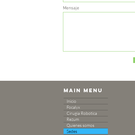
Mensaje
main menu
Inicio
Focalyx
Cirugia Robotica
Rezum
Quienes somos
Sedes