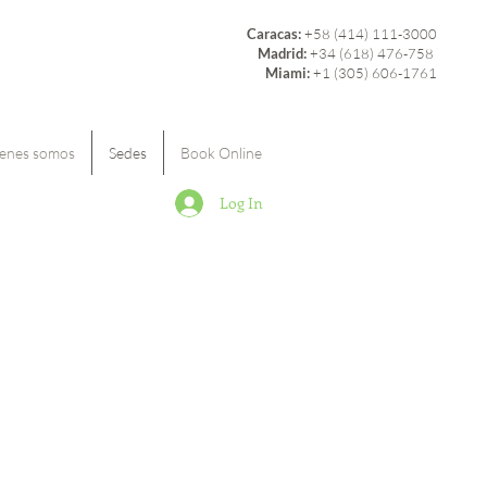
Caracas:
+58 (414) 111-3000
Madrid:
+34 (618) 476-758
Miami:
+1 (305) 606-1761
enes somos
Sedes
Book Online
Log In