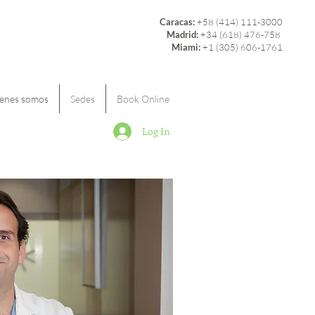
Caracas:
+58 (414) 111-3000
Madrid:
+34 (618) 476-758
Miami:
+1 (305) 606-1761
enes somos
Sedes
Book Online
Log In