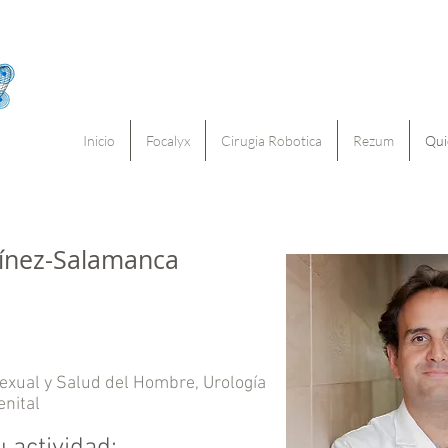
Inicio
Focalyx
Cirugia Robotica
Rezum
Qui
tínez-Salamanca
Sexual y Salud del Hombre, Urología
enital